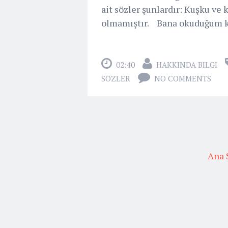
ait sözler şunlardır: Kuşku ve 
olmamıştır. Bana okuduğum kit
02:40
HAKKINDA BILGI
SÖZLER
NO COMMENTS
Ana 