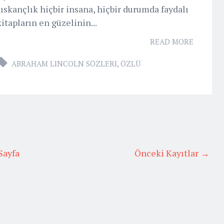
kıskançlık hiçbir insana, hiçbir durumda faydalı
apların en güzelinin...
READ MORE
ABRAHAM LINCOLN SÖZLERI
,
ÖZLÜ
Sayfa
Önceki Kayıtlar →