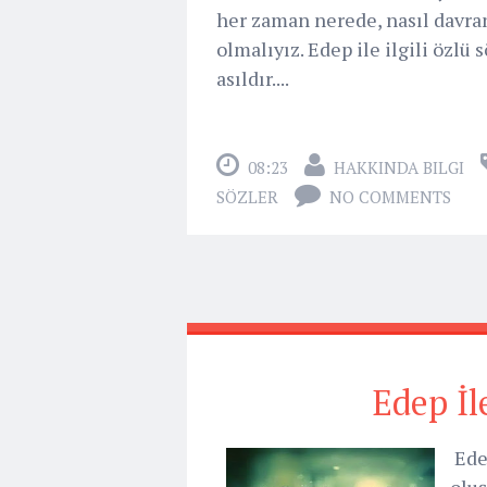
her zaman nerede, nasıl davran
olmalıyız. Edep ile ilgili özlü
asıldır....
08:23
HAKKINDA BILGI
SÖZLER
NO COMMENTS
Edep İl
Edep
oluş