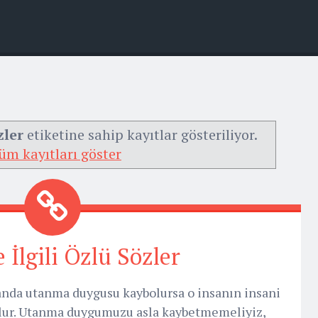
zler
etiketine sahip kayıtlar gösteriliyor.
üm kayıtları göster
e İlgili Özlü Sözler
sanda utanma duygusu kaybolursa o insanın insani
k olur. Utanma duygumuzu asla kaybetmemeliyiz,