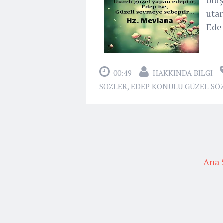
utan
Edep
00:49
HAKKINDA BILGI
SÖZLER
,
EDEP KONULU GÜZEL SÖ
Ana 