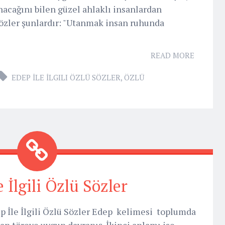
acağını bilen güzel ahlaklı insanlardan
 sözler şunlardır: "Utanmak insan ruhunda
READ MORE
EDEP İLE İLGILI ÖZLÜ SÖZLER
,
ÖZLÜ
e İlgili Özlü Sözler
 İle İlgili Özlü Sözler Edep kelimesi toplumda
an töreye uygun davranış. İkinci anlamı ise