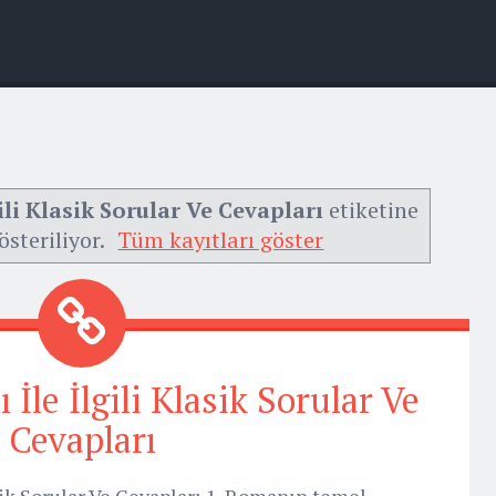
ili Klasik Sorular Ve Cevapları
etiketine
österiliyor.
Tüm kayıtları göster
İle İlgili Klasik Sorular Ve
Cevapları
asik Sorular Ve Cevapları 1. Romanın temel