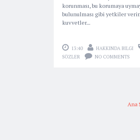
korunması, bu korumaya uymaya
bulunulması gibi yetkiler verir
kuvvetler...
13:40
HAKKINDA BILGI
SÖZLER
NO COMMENTS
Ana 