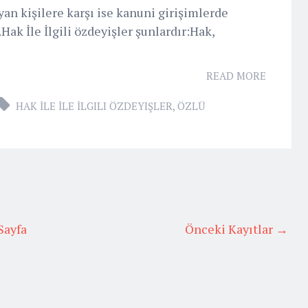
n kişilere karşı ise kanuni girişimlerde
.Hak İle İlgili özdeyişler şunlardır:Hak,
READ MORE
HAK İLE İLE İLGILI ÖZDEYIŞLER
,
ÖZLÜ
Sayfa
Önceki Kayıtlar →