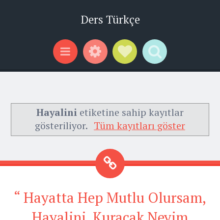
Ders Türkçe
Widgets
Social Links
Search
Menu
Hayalini
etiketine sahip kayıtlar
gösteriliyor.
Tüm kayıtları göster
“ Hayatta Hep Mutlu Olursam,
Hayalini, Kuracak Neyim