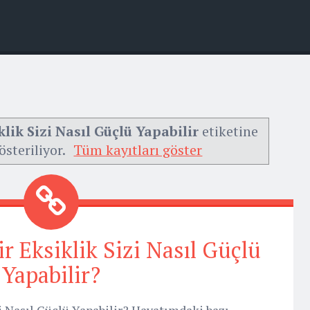
lik Sizi Nasıl Güçlü Yapabilir
etiketine
österiliyor.
Tüm kayıtları göster
r Eksiklik Sizi Nasıl Güçlü
Yapabilir?
i Nasıl Güçlü Yapabilir? Hayatımdaki bazı