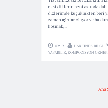
eksikliklerin beni aslında dah
dizlerimde küçüklükten beri ya
zaman ağrılar oluyor ve bu d
koşmak,...
02:12
HAKKINDA BILGI
YAPABILIR
,
KOMPOZISYON ÖRNEK
Ana 