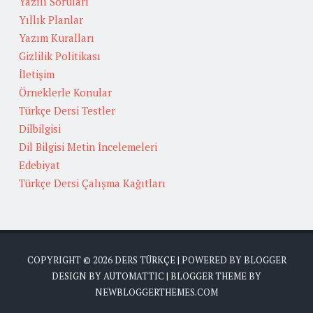
Yazılı Soruları
Yıllık Planlar
Yazım Kuralları
Gizlilik Politikası
İletişim
Örneklerle Konular
Türkçe Dersi Testler
Dilbilgisi
Dil Bilgisi Metin İncelemeleri
Edebiyat
Türkçe Dersi Çalışma Kağıtları
COPYRIGHT ©
2026
DERS TÜRKÇE
| POWERED BY
BLOGGER
DESIGN BY
AUTOMATTIC
| BLOGGER THEME BY
NEWBLOGGERTHEMES.COM