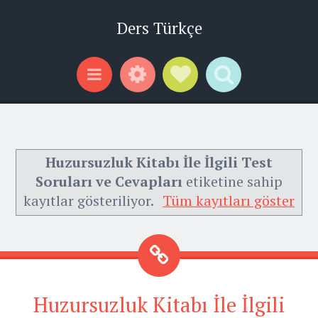
Ders Türkçe
Widgets
Social Links
Search
Menu
Huzursuzluk Kitabı İle İlgili Test
Soruları ve Cevapları
etiketine sahip
kayıtlar gösteriliyor.
Tüm kayıtları göster
Huzursuzluk Kitabı İle İlgili