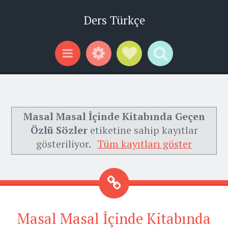
Ders Türkçe
Widgets
Social Links
Search
Menu
Masal Masal İçinde Kitabında Geçen
Özlü Sözler
etiketine sahip kayıtlar
gösteriliyor.
Tüm kayıtları göster
Masal Masal İçinde Kitabında