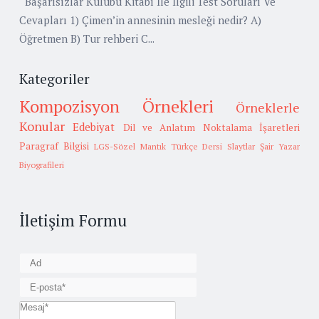
Başarısızlar Kulübü Kitabı İle İlgili Test Soruları Ve
Cevapları 1) Çimen’in annesinin mesleği nedir? A)
Öğretmen B) Tur rehberi C...
Kategoriler
Kompozisyon Örnekleri
Örneklerle
Konular
Edebiyat
Dil ve Anlatım
Noktalama İşaretleri
Paragraf Bilgisi
LGS-Sözel Mantık
Türkçe Dersi Slaytlar
Şair Yazar
Biyografileri
İletişim Formu