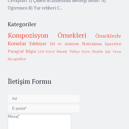
Cevapları 1) Çimen’in annesinin mesleği nedir? A)
Öğretmen B) Tur rehberi C...
Kategoriler
Kompozisyon Örnekleri
Örneklerle
Konular
Edebiyat
Dil ve Anlatım
Noktalama İşaretleri
Paragraf Bilgisi
LGS-Sözel Mantık
Türkçe Dersi Slaytlar
Şair Yazar
Biyografileri
İletişim Formu