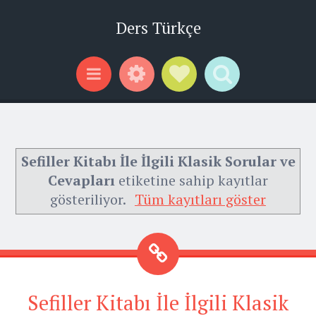
Ders Türkçe
Widgets
Social Links
Search
Menu
Sefiller Kitabı İle İlgili Klasik Sorular ve
Cevapları
etiketine sahip kayıtlar
gösteriliyor.
Tüm kayıtları göster
Sefiller Kitabı İle İlgili Klasik