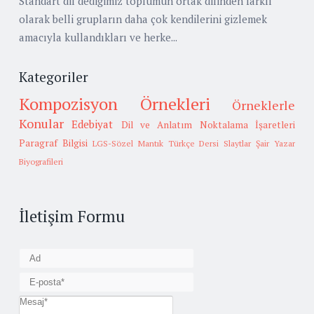
Standart dil dediğimiz toplumun ortak dilinden farklı
olarak belli grupların daha çok kendilerini gizlemek
amacıyla kullandıkları ve herke...
Kategoriler
Kompozisyon Örnekleri
Örneklerle
Konular
Edebiyat
Dil ve Anlatım
Noktalama İşaretleri
Paragraf Bilgisi
LGS-Sözel Mantık
Türkçe Dersi Slaytlar
Şair Yazar
Biyografileri
İletişim Formu