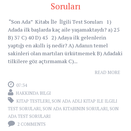
Soruları
“Son Ada” Kitabı İle İlgili Test Soruları 1)
Adada ilk başlarda kaç aile yaşamaktaydı? a) 25
B) 37 C) 40 D) 45 2) Adaya ilk gelenlerin
yaptığı en akıllı iş nedir? A) Adanın temel
sakinleri olan martıları ürkütmemek B) Adadaki
tilkilere göz açtırmamak C)...
READ MORE
07:34
HAKKINDA BILGI
KITAP TESTLERI
,
SON ADA ADLI KITAP ILE ILGILI
TEST SORULARI
,
SON ADA KITABININ SORULARI
,
SON
ADA TEST SORULARI
2 COMMENTS