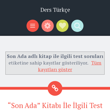
Ders Türkçe
Widgets
Social Links
Search
Menu
Son Ada adlı kitap ile ilgili test soruları
etiketine sahip kayıtlar gösteriliyor.
Tüm
kayıtları göster
“Son Ada” Kitabı İle İlgili Test