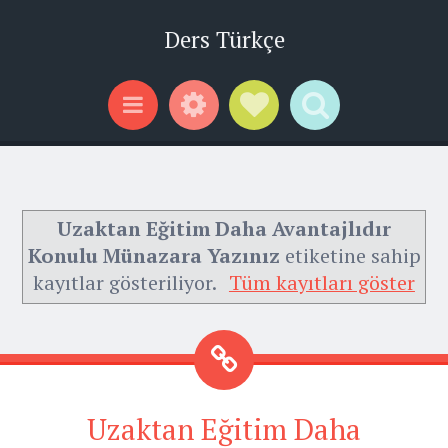
Ders Türkçe
Widgets
Social Links
Search
Menu
Uzaktan Eğitim Daha Avantajlıdır
Konulu Münazara Yazınız
etiketine sahip
kayıtlar gösteriliyor.
Tüm kayıtları göster
Uzaktan Eğitim Daha