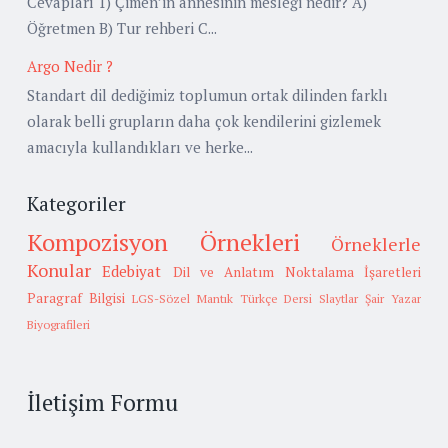
Cevapları 1) Çimen’in annesinin mesleği nedir? A)
Öğretmen B) Tur rehberi C...
Argo Nedir ?
Standart dil dediğimiz toplumun ortak dilinden farklı
olarak belli grupların daha çok kendilerini gizlemek
amacıyla kullandıkları ve herke...
Kategoriler
Kompozisyon Örnekleri
Örneklerle
Konular
Edebiyat
Dil ve Anlatım
Noktalama İşaretleri
Paragraf Bilgisi
LGS-Sözel Mantık
Türkçe Dersi Slaytlar
Şair Yazar
Biyografileri
İletişim Formu