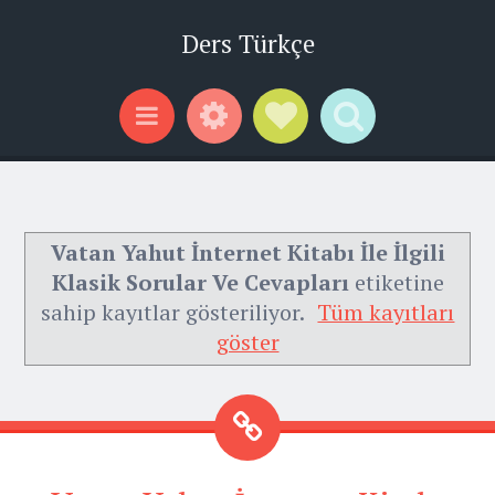
Ders Türkçe
Widgets
Social Links
Search
Menu
Vatan Yahut İnternet Kitabı İle İlgili
Klasik Sorular Ve Cevapları
etiketine
sahip kayıtlar gösteriliyor.
Tüm kayıtları
göster