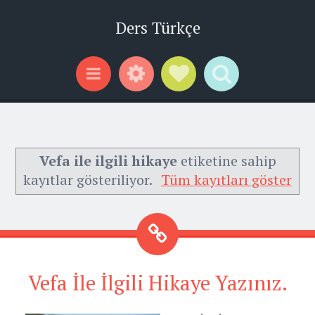
Ders Türkçe
Widgets
Social Links
Search
Menu
Vefa ile ilgili hikaye
etiketine sahip
kayıtlar gösteriliyor.
Tüm kayıtları göster
Vefa İle İlgili Hikaye Yazınız.