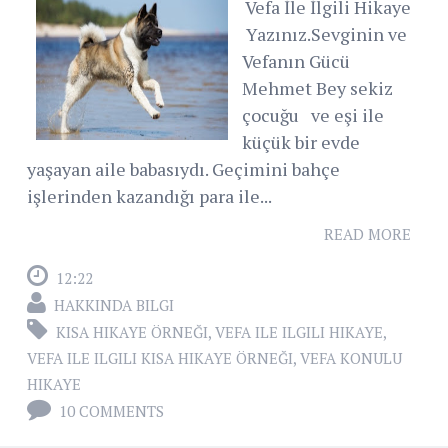
Vefa İle İlgili Hikaye
Yazınız.Sevginin ve
Vefanın Gücü
Mehmet Bey sekiz
çocuğu ve eşi ile
küçük bir evde
yaşayan aile babasıydı. Geçimini bahçe
işlerinden kazandığı para ile...
READ MORE
12:22
HAKKINDA BILGI
KISA HIKAYE ÖRNEĞI
,
VEFA ILE ILGILI HIKAYE
,
VEFA ILE ILGILI KISA HIKAYE ÖRNEĞI
,
VEFA KONULU
HIKAYE
10 COMMENTS