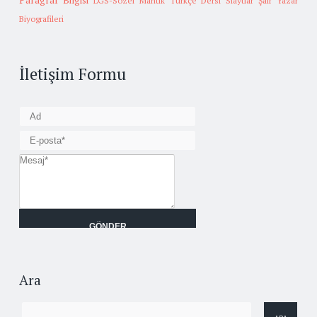
Paragraf Bilgisi
LGS-Sözel Mantık
Türkçe Dersi Slaytlar
Şair Yazar
Biyografileri
İletişim Formu
Ara