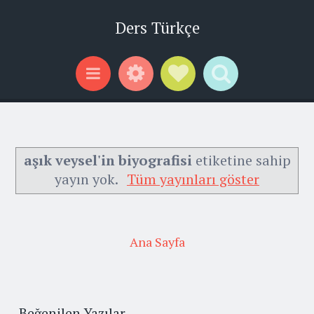
Ders Türkçe
Widgets
Social Links
Search
Menu
aşık veysel'in biyografisi
etiketine sahip
yayın yok.
Tüm yayınları göster
Ana Sayfa
Beğenilen Yazılar