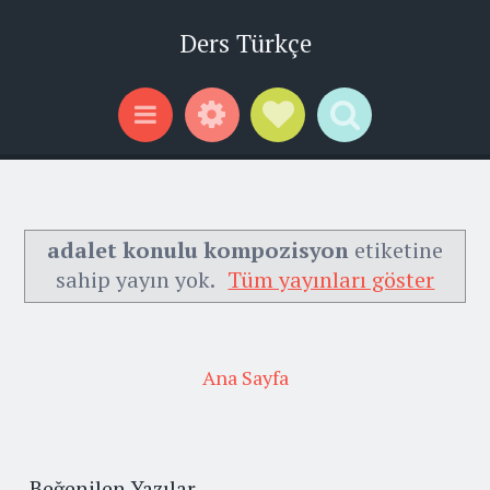
Ders Türkçe
Widgets
Social Links
Search
Menu
adalet konulu kompozisyon
etiketine
sahip yayın yok.
Tüm yayınları göster
Ana Sayfa
Beğenilen Yazılar