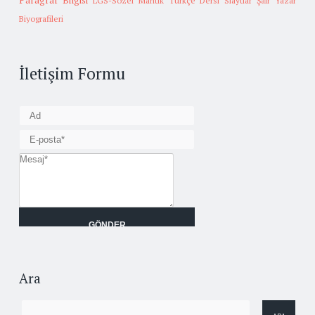
Paragraf Bilgisi
LGS-Sözel Mantık
Türkçe Dersi Slaytlar
Şair Yazar
Biyografileri
İletişim Formu
Ara