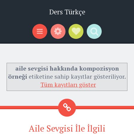
Ders Türkçe
Widgets
Social Links
Search
Menu
aile sevgisi hakkında kompozisyon
örneği
etiketine sahip kayıtlar gösteriliyor.
Tüm kayıtları göster
Aile Sevgisi İle İlgili