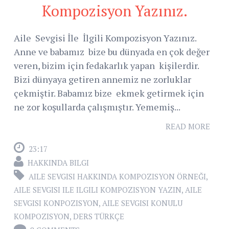
Kompozisyon Yazınız.
Aile Sevgisi İle İlgili Kompozisyon Yazınız.
Anne ve babamız bize bu dünyada en çok değer
veren, bizim için fedakarlık yapan kişilerdir.
Bizi dünyaya getiren annemiz ne zorluklar
çekmiştir. Babamız bize ekmek getirmek için
ne zor koşullarda çalışmıştır. Yememiş...
READ MORE
23:17
HAKKINDA BILGI
AILE SEVGISI HAKKINDA KOMPOZISYON ÖRNEĞI
,
AILE SEVGISI ILE ILGILI KOMPOZISYON YAZIN
,
AILE
SEVGISI KONPOZISYON
,
AILE SEVGISI KONULU
KOMPOZISYON
,
DERS TÜRKÇE