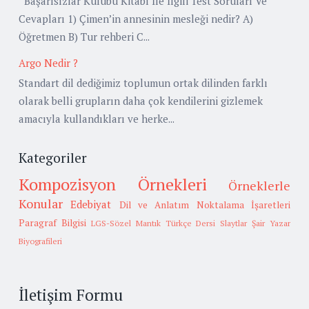
Başarısızlar Kulübü Kitabı İle İlgili Test Soruları Ve
Cevapları 1) Çimen’in annesinin mesleği nedir? A)
Öğretmen B) Tur rehberi C...
Argo Nedir ?
Standart dil dediğimiz toplumun ortak dilinden farklı
olarak belli grupların daha çok kendilerini gizlemek
amacıyla kullandıkları ve herke...
Kategoriler
Kompozisyon Örnekleri
Örneklerle
Konular
Edebiyat
Dil ve Anlatım
Noktalama İşaretleri
Paragraf Bilgisi
LGS-Sözel Mantık
Türkçe Dersi Slaytlar
Şair Yazar
Biyografileri
İletişim Formu