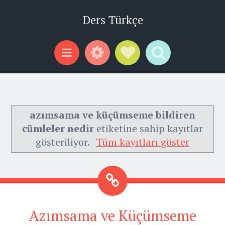
Ders Türkçe
Widgets
Social Links
Search
Menu
azımsama ve küçümseme bildiren
cümleler nedir
etiketine sahip kayıtlar
gösteriliyor.
Tüm kayıtları göster
Azımsama ve Küçümseme