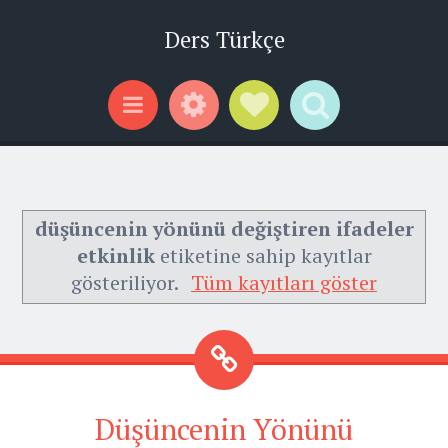
Ders Türkçe
Widgets
Social Links
Search
Menu
düşüncenin yönünü değiştiren ifadeler
etkinlik
etiketine sahip kayıtlar
gösteriliyor.
Tüm kayıtları göster
Düşüncenin Yönünü