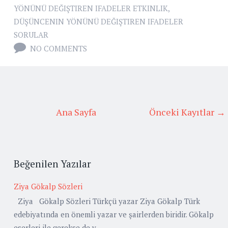
YÖNÜNÜ DEĞIŞTIREN IFADELER ETKINLIK
,
DÜŞÜNCENIN YÖNÜNÜ DEĞIŞTIREN IFADELER
SORULAR
NO COMMENTS
Ana Sayfa
Önceki Kayıtlar →
Beğenilen Yazılar
Ziya Gökalp Sözleri
Ziya Gökalp Sözleri Türkçü yazar Ziya Gökalp Türk
edebiyatında en önemli yazar ve şairlerden biridir. Gökalp
eserleri ile gerekse de y...