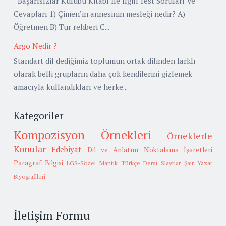
Başarısızlar Kulübü Kitabı İle İlgili Test Soruları Ve
Cevapları 1) Çimen’in annesinin mesleği nedir? A)
Öğretmen B) Tur rehberi C...
Argo Nedir ?
Standart dil dediğimiz toplumun ortak dilinden farklı
olarak belli grupların daha çok kendilerini gizlemek
amacıyla kullandıkları ve herke...
Kategoriler
Kompozisyon Örnekleri
Örneklerle
Konular
Edebiyat
Dil ve Anlatım
Noktalama İşaretleri
Paragraf Bilgisi
LGS-Sözel Mantık
Türkçe Dersi Slaytlar
Şair Yazar
Biyografileri
İletişim Formu