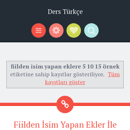
Ders Türkçe
Widgets
Social Links
Search
Menu
fiilden isim yapan eklere 5 10 15 örnek
etiketine sahip kayıtlar gösteriliyor.
Tüm
kayıtları göster
Fiilden İsim Yapan Ekler İle