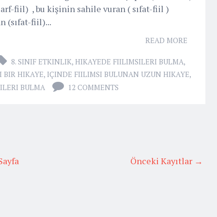
rf-fiil) , bu kişinin sahile vuran ( sıfat-fiil )
(sıfat-fiil)...
READ MORE
8. SINIF ETKINLIK
,
HIKAYEDE FIILIMSILERI BULMA
,
I BIR HIKAYE
,
IÇINDE FIILIMSI BULUNAN UZUN HIKAYE
,
SILERI BULMA
12 COMMENTS
Sayfa
Önceki Kayıtlar →