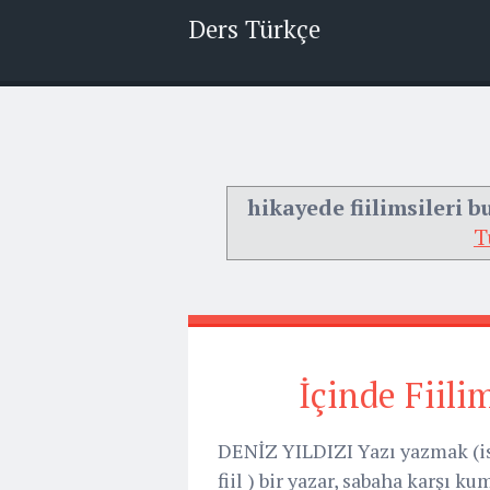
Ders Türkçe
hikayede fiilimsileri 
T
İçinde Fiili
DENİZ YILDIZI Yazı yazmak (isi
fiil ) bir yazar, sabaha karşı ku