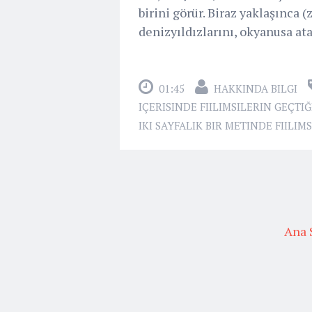
birini görür. Biraz yaklaşınca (za
denizyıldızlarını, okyanusa atan 
01:45
HAKKINDA BILGI
IÇERISINDE FIILIMSILERIN GEÇTIĞ
IKI SAYFALIK BIR METINDE FIILIM
Ana 