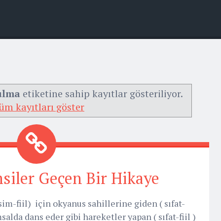
bulma
etiketine sahip kayıtlar gösteriliyor.
üm kayıtları göster
msiler Geçen Bir Hikaye
m-fiil) için okyanus sahillerine giden ( sıfat-
msalda dans eder gibi hareketler yapan ( sıfat-fiil )