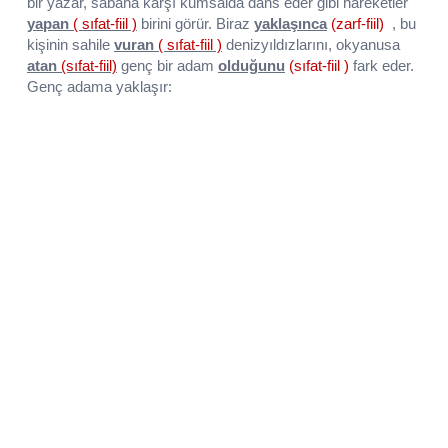
bir yazar, sabaha karşı kumsalda dans eder
gibi hareketler
yapan
( sıfat-fiil )
birini görür.
Biraz
yaklaşınca
(zarf-fiil)
, bu
kişinin sahile
vuran
( sıfat-fiil )
denizyıldızlarını, okyanusa
atan
(sıfat-fiil)
genç bir
adam
olduğunu
(sıfat-fiil )
fark eder.
Genç adama yaklaşır: