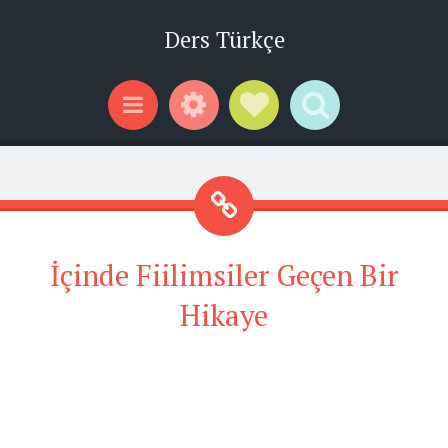
Ders Türkçe
Widgets
Social Links
Search
Menu
İçinde Fiilimsiler Geçen Bir
Hikaye