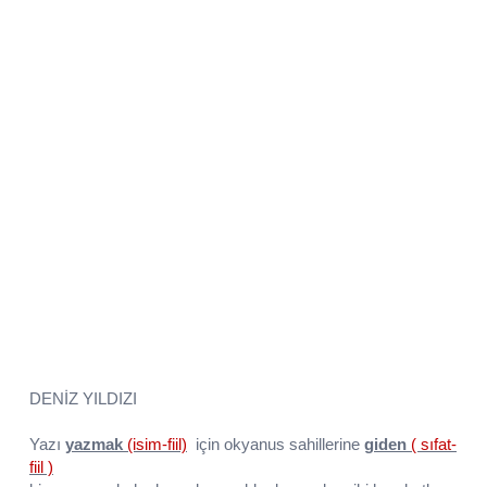
DENİZ YILDIZI
Yazı
yazmak
(isim-fiil)
için okyanus sahillerine
giden
( sıfat-
fiil )