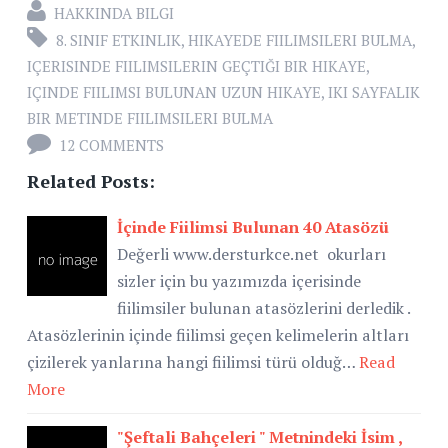
HAKKINDA BILGI
8. SINIF ETKINLIK
,
HIKAYEDE FIILIMSILERI BULMA
,
IÇERISINDE FIILIMSILERIN GEÇTIĞI BIR HIKAYE
,
IÇINDE FIILIMSI BULUNAN UZUN HIKAYE
,
IKI SAYFALIK
BIR METINDE FIILIMSILERI BULMA
12 COMMENTS
Related Posts:
İçinde Fiilimsi Bulunan 40 Atasözü
Değerli www.dersturkce.net okurları
sizler için bu yazımızda içerisinde
fiilimsiler bulunan atasözlerini derledik .
Atasözlerinin içinde fiilimsi geçen kelimelerin altları
çizilerek yanlarına hangi fiilimsi türü olduğ…
Read
More
"Şeftali Bahçeleri " Metnindeki İsim ,