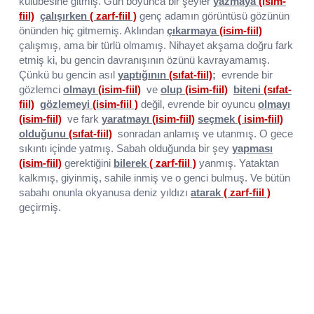
kulübesine gitmiş. Gün boyunca bir şeyler
yazmaya
(isim-
fiil)
çalışırken
( zarf-fiil )
genç adamın görüntüsü gözünün
önünden hiç gitmemiş. Aklından
çıkarmaya
(isim-fiil)
çalışmış, ama bir türlü olmamış. Nihayet akşama doğru fark
etmiş ki, bu gencin davranışının özünü kavrayamamış.
Çünkü bu gencin asıl
yaptığının
(sıfat-fiil)
;
evrende bir
gözlemci
olmayı
(isim-fiil)
ve
olup
(isim-fiil)
biteni
(sıfat-
fiil)
gözlemeyi
(isim-fiil )
değil, evrende bir oyuncu
olmayı
(isim-fiil)
ve fark
yaratmayı
(isim-fiil)
seçmek
( isim-fiil)
olduğunu
(sıfat-fiil)
sonradan anlamış ve utanmış. O gece
sıkıntı içinde yatmış. Sabah olduğunda bir şey
yapması
(isim-fiil)
gerektiğini
bilerek
( zarf-fiil )
yanmış. Yataktan
kalkmış, giyinmiş, sahile inmiş ve o genci bulmuş. Ve bütün
sabahı onunla okyanusa deniz yıldızı
atarak
( zarf-fiil )
geçirmiş.