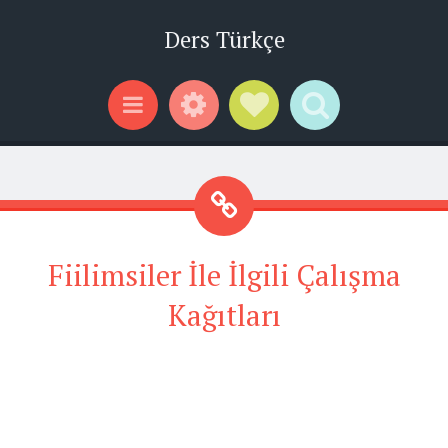
Ders Türkçe
Widgets
Social Links
Search
Menu
Fiilimsiler İle İlgili Çalışma
Kağıtları