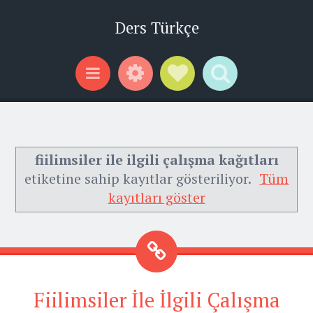
Ders Türkçe
Widgets
Social Links
Search
Menu
fiilimsiler ile ilgili çalışma kağıtları
etiketine sahip kayıtlar gösteriliyor.
Tüm
kayıtları göster
Fiilimsiler İle İlgili Çalışma