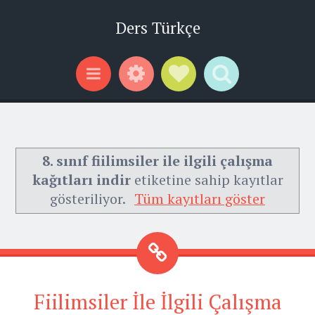
Ders Türkçe
Widgets
Social Links
Search
Menu
8. sınıf fiilimsiler ile ilgili çalışma
kağıtları indir
etiketine sahip kayıtlar
gösteriliyor.
Tüm kayıtları göster
Fiilimsiler İle İlgili Çalışma