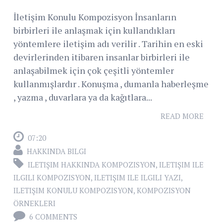
İletişim Konulu Kompozisyon İnsanların
birbirleri ile anlaşmak için kullandıkları
yöntemlere iletişim adı verilir . Tarihin en eski
devirlerinden itibaren insanlar birbirleri ile
anlaşabilmek için çok çeşitli yöntemler
kullanmışlardır . Konuşma , dumanla haberleşme
, yazma , duvarlara ya da kağıtlara...
READ MORE
07:20
HAKKINDA BILGI
ILETIŞIM HAKKINDA KOMPOZISYON
,
ILETIŞIM ILE
ILGILI KOMPOZISYON
,
ILETIŞIM ILE ILGILI YAZI
,
ILETIŞIM KONULU KOMPOZISYON
,
KOMPOZISYON
ÖRNEKLERI
6 COMMENTS