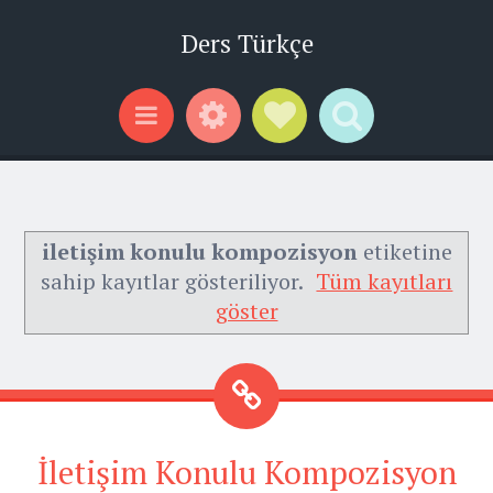
Ders Türkçe
Widgets
Social Links
Search
Menu
iletişim konulu kompozisyon
etiketine
sahip kayıtlar gösteriliyor.
Tüm kayıtları
göster
İletişim Konulu Kompozisyon