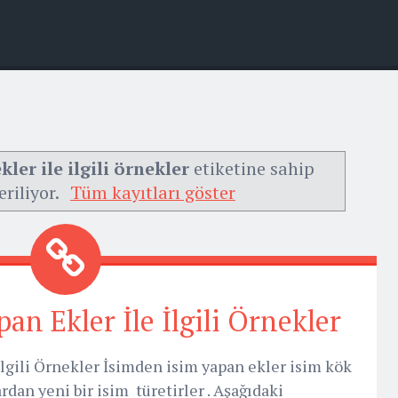
ler ile ilgili örnekler
etiketine sahip
eriliyor.
Tüm kayıtları göster
an Ekler İle İlgili Örnekler
lgili Örnekler İsimden isim yapan ekler isim kök
dan yeni bir isim türetirler . Aşağıdaki