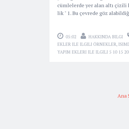
cümlelerde yer alan altı çizili
lik " 1. Bu çevrede göz alabildiğ
05:02
HAKKINDA BILGI
EKLER ILE ILGILI ÖRNEKLER
,
ISIM
YAPIM EKLERI ILE ILGILI 5 10 15 
Ana 