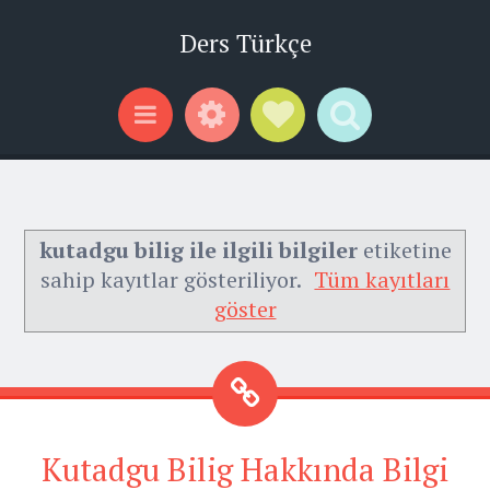
Ders Türkçe
Widgets
Social Links
Search
Menu
kutadgu bilig ile ilgili bilgiler
etiketine
sahip kayıtlar gösteriliyor.
Tüm kayıtları
göster
Kutadgu Bilig Hakkında Bilgi