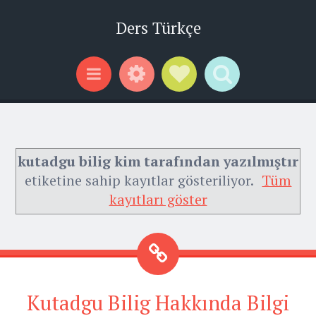
Ders Türkçe
Widgets
Social Links
Search
Menu
kutadgu bilig kim tarafından yazılmıştır
etiketine sahip kayıtlar gösteriliyor.
Tüm
kayıtları göster
Kutadgu Bilig Hakkında Bilgi