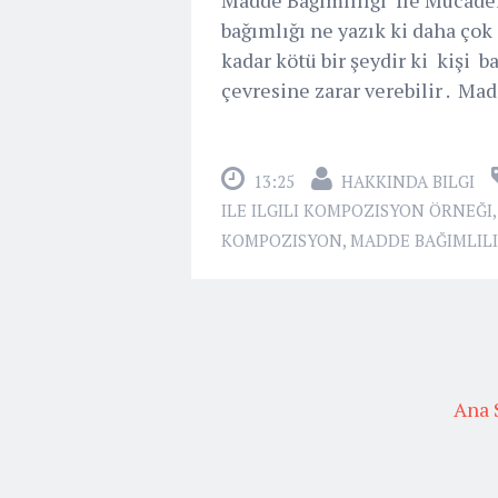
bağımlığı ne yazık ki daha ço
kadar kötü bir şeydir ki kişi b
çevresine zarar verebilir . Mad
13:25
HAKKINDA BILGI
ILE ILGILI KOMPOZISYON ÖRNEĞI
KOMPOZISYON
,
MADDE BAĞIMLIL
Ana 