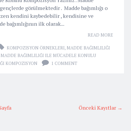
k gençlerde görülmektedir . Madde bağımlığı o
azen kendini kaybedebilir , kendisine ve
de bağımlığının ilk olarak...
READ MORE
KOMPOZISYON ÖRNEKLERI
,
MADDE BAĞIMLILIĞI
,
MADDE BAĞIMLILIĞI ILE MÜCADELE KONULU
IĞI KOMPOZISYON
1 COMMENT
Sayfa
Önceki Kayıtlar →