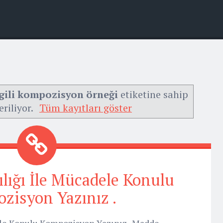
lgili kompozisyon örneği
etiketine sahip
eriliyor.
Tüm kayıtları göster
lığı İle Mücadele Konulu
zisyon Yazınız .
le Konulu Kompozisyon Yazınız . Madde