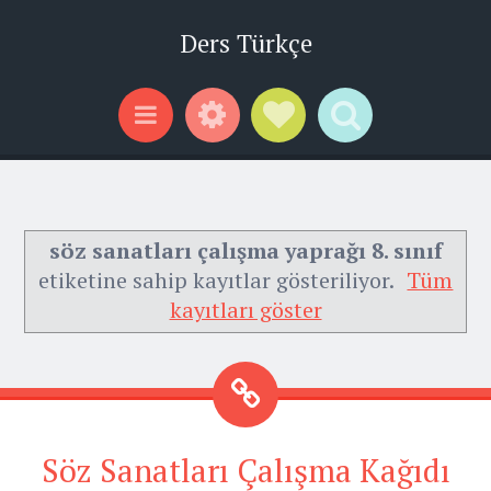
Ders Türkçe
Widgets
Social Links
Search
Menu
söz sanatları çalışma yaprağı 8. sınıf
etiketine sahip kayıtlar gösteriliyor.
Tüm
kayıtları göster
Söz Sanatları Çalışma Kağıdı