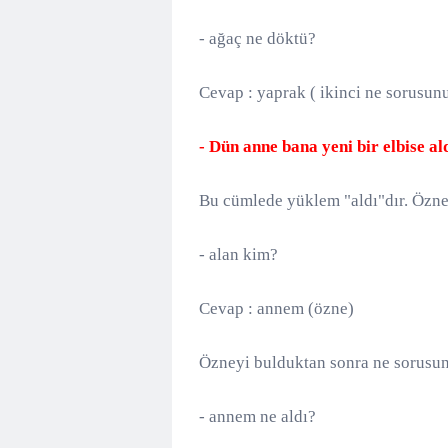
- ağaç ne döktü?
Cevap : yaprak ( ikinci ne sorusun
- Dün anne bana yeni bir elbise ald
Bu cümlede yüklem "aldı"dır. Özne
- alan kim?
Cevap : annem (özne)
Özneyi bulduktan sonra ne sorusu
- annem ne aldı?