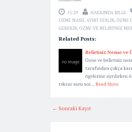
15:29
HAKKINDA BILGI
ÖZNE NASIL AYIRT EDILIR
,
ÖZNE I
GEREKIR
,
ÖZNE VE BELIRTISIZ NES
Related Posts:
Belirtisiz Nesne ve 
Özne ve belirtisiz nes
tarafından çokça kar
ögelerine ayrılırken
tekrar soru sor…
Read More
← Sonraki Kayıt