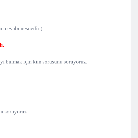
un cevabı nesnedir )
ı.
yi bulmak için kim sorusunu soruyoruz.
nu soruyoruz