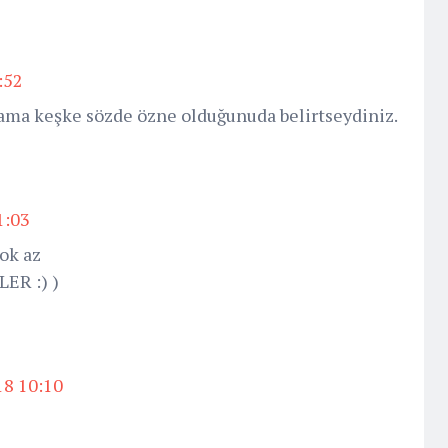
:52
ama keşke sözde özne olduğunuda belirtseydiniz.
1:03
ok az
ER :) )
18 10:10