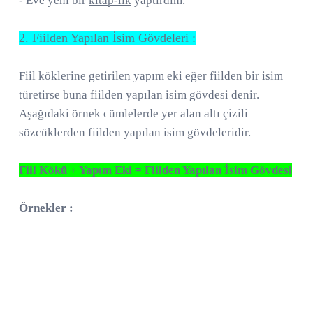
- Eve yeni bir
kitap-lık
yaptırdım.
2. Fiilden Yapılan İsim Gövdeleri :
Fiil köklerine getirilen yapım eki eğer fiilden bir isim
türetirse buna fiilden yapılan isim gövdesi denir.
Aşağıdaki örnek cümlelerde yer alan altı çizili
sözcüklerden fiilden yapılan isim gövdeleridir.
Fiil Kökü + Yapım Eki = Fiilden Yapılan İsim Gövdesi
Örnekler :