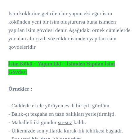
İsim köklerine getirilen bir yapım eki eğer isim
kökünden yeni bir isim oluşturursa buna isimden
yapılan isim gövdesi denir. Aşağıdaki örnek cümlelerde
yer alan altı çizili sözcükler isimden yapılan isim
gövdeleridir.
İsim Kökü + Yapım Eki = İsimden Yapılan İsim
Gövdesi
Örnekler :
- Caddede el ele yürüyen
ev-li
bir çift gördüm.
-
Balık-çı
tezgaha en taze balıkları yerleştirmişti.
- Mahalleli iki gündür
su-suz
kaldı.
- Ülkemizde son yıllarda
kurak-lık
tehlikesi başladı.