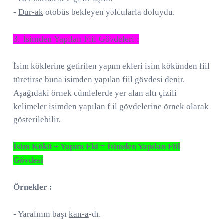
-
Dur-ak
otobüs bekleyen yolcularla doluydu.
3. İsimden Yapılan Fiil Gövdeleri :
İsim köklerine getirilen yapım ekleri isim kökünden fiil
türetirse buna isimden yapılan fiil gövdesi denir.
Aşağıdaki örnek cümlelerde yer alan altı çizili
kelimeler isimden yapılan fiil gövdelerine örnek olarak
gösterilebilir.
İsim Kökü + Yapım Eki = İsimden Yapılan Fiil
Gövdesi
Örnekler :
- Yaralının başı
kan-a
-dı.