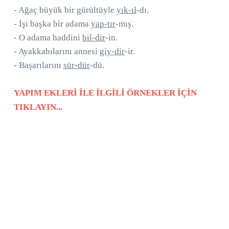
- Ağaç büyük bir gürültüyle
yık-ıl
-dı.
- İşi başka bir adama
yap-tır
-mış.
- O adama haddini
bil-dir
-in.
- Ayakkabılarını annesi
giy-dir
-ir.
- Başarılarını
sür-dür
-dü.
YAPIM EKLERİ İLE İLGİLİ ÖRNEKLER İÇİN
TIKLAYIN...