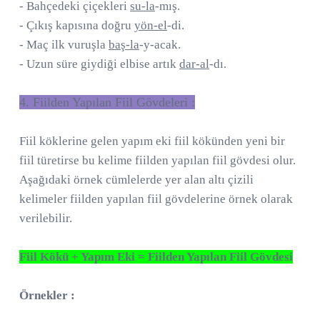
- Bahçedeki çiçekleri
su-la
-mış.
- Çıkış kapısına doğru
yön-el
-di.
- Maç ilk vuruşla
baş-la
-y-acak.
- Uzun süre giydiği elbise artık
dar-al
-dı.
4. Fiilden Yapılan Fiil Gövdeleri :
Fiil köklerine gelen yapım eki fiil kökünden yeni bir
fiil türetirse bu kelime fiilden yapılan fiil gövdesi olur.
Aşağıdaki örnek cümlelerde yer alan altı çizili
kelimeler fiilden yapılan fiil gövdelerine örnek olarak
verilebilir.
Fiil Kökü + Yapım Eki = Fiilden Yapılan Fiil Gövdesi
Örnekler :