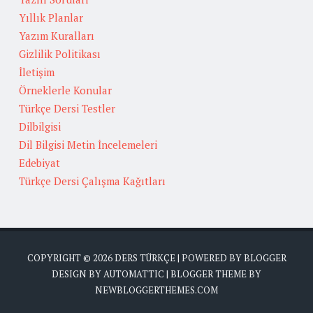
Yıllık Planlar
Yazım Kuralları
Gizlilik Politikası
İletişim
Örneklerle Konular
Türkçe Dersi Testler
Dilbilgisi
Dil Bilgisi Metin İncelemeleri
Edebiyat
Türkçe Dersi Çalışma Kağıtları
COPYRIGHT ©
2026
DERS TÜRKÇE
| POWERED BY
BLOGGER
DESIGN BY
AUTOMATTIC
| BLOGGER THEME BY
NEWBLOGGERTHEMES.COM