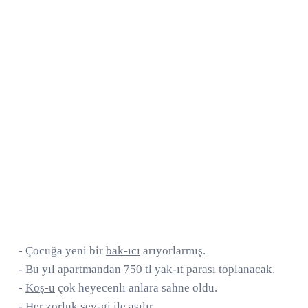
- Çocuğa yeni bir
bak-ıcı
arıyorlarmış.
- Bu yıl apartmandan 750 tl
yak-ıt
parası toplanacak.
-
Koş-u
çok heyecenlı anlara sahne oldu.
- Her zorluk
sev-gi
ile aşılır.