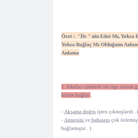
Özet :
"İle " nin Edat Mı, Yoks
Yoksa Bağlaç Mı Olduğunu Anla
Anlama
1. Edatlar cümlede bir öge olarak g
birine bağlar
.
-
Akşama doğru
işten çıkmışlardı . 
-
Annesini
ve
babasını
çok özlemişti
bağlamıştır . )