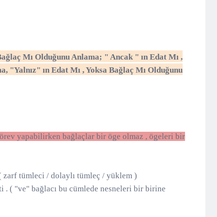
a Bağlaç Mı Olduğunu Anlama;
" Ancak " ın Edat Mı ,
ma,
"Yalnız" ın Edat Mı , Yoksa Bağlaç Mı Olduğunu
örev yapabilirken bağlaçlar bir öge olmaz , ögeleri bir
( zarf tümleci / dolaylı tümleç / yüklem )
 . ( "ve" bağlacı bu cümlede nesneleri bir birine