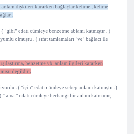
i anlam ilişkileri kurarken bağlaçlar kelime , kelime
ağlar .
. ( "gibi" edatı cümleye benzetme ablamı katmıştır . )
yumlu olmuştu . ( sıfat tamlamaları "ve" bağlacı ile
rşılaştırma, benzetme vb. anlam ilgileri katarken
nusu değildir .
yordu . ( "için" edatı cümleye sebep anlamı katmıştır .)
. ( " ama " edatı cümleye herhangi bir anlam katmamış