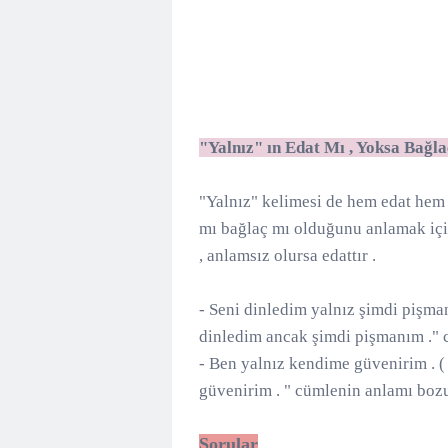
"Yalnız" ın Edat Mı , Yoksa Bağ
"Yalnız" kelimesi de hem edat hem b
mı bağlaç mı olduğunu anlamak için
, anlamsız olursa edattır .
- Seni dinledim yalnız şimdi pişman
dinledim ancak şimdi pişmanım ." c
- Ben yalnız kendime güvenirim . (
güvenirim . " cümlenin anlamı bozul
Sorular