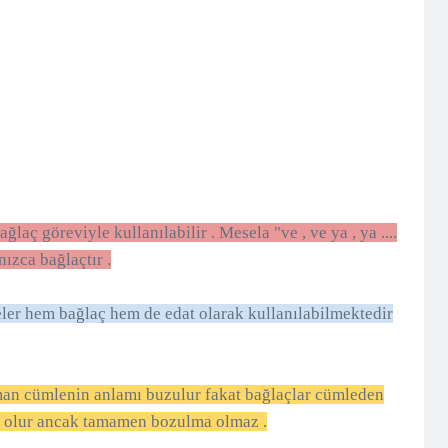
laç göreviyle kullanılabilir . Mesela "ve , ve ya , ya ....
nızca bağlaçtır .
imeler hem bağlaç hem de edat olarak kullanılabilmektedir
aman cümlenin anlamı buzulur fakat bağlaçlar cümleden
a olur ancak tamamen bozulma olmaz .