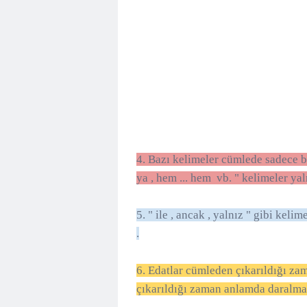
4. Bazı kelimeler cümlede sadece bağ
ya , hem ... hem vb. " kelimeler yal
5. " ile , ancak , yalnız " gibi kel
.
6. Edatlar cümleden çıkarıldığı z
çıkarıldığı zaman anlamda daralm