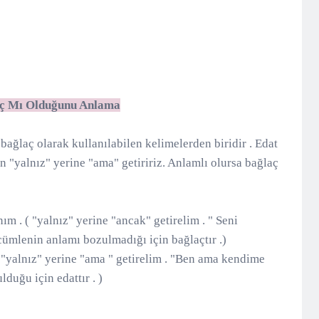
laç Mı Olduğunu Anlama
ağlaç olarak kullanılabilen kelimelerden biridir . Edat
 "yalnız" yerine "ama" getiririz. Anlamlı olursa bağlaç
ım . ( "yalnız" yerine "ancak" getirelim . " Seni
ümlenin anlamı bozulmadığı için bağlaçtır .)
 "yalnız" yerine "ama " getirelim . "Ben ama kendime
duğu için edattır . )