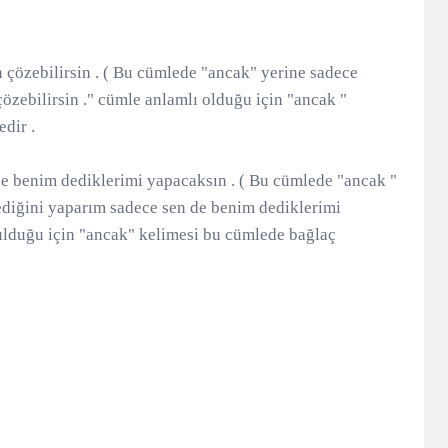
n çözebilirsin . ( Bu cümlede "ancak" yerine sadece
çözebilirsin ." cümle anlamlı olduğu için "ancak "
dir .
de benim dediklerimi yapacaksın . ( Bu cümlede "ancak "
tediğini yaparım sadece sen de benim dediklerimi
lduğu için "ancak" kelimesi bu cümlede bağlaç