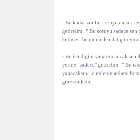
- Bu kadar zor bir soruyu ancak se
getirelim . " Bu soruyu sadece sen 
kelimesi bu cümlede edat görevinde
- Bu istediğini yaparım ancak sen 
yerine "sadece" getirelim . " Bu is
yapacaksın." cümlenin anlamı bozu
görevindedir .