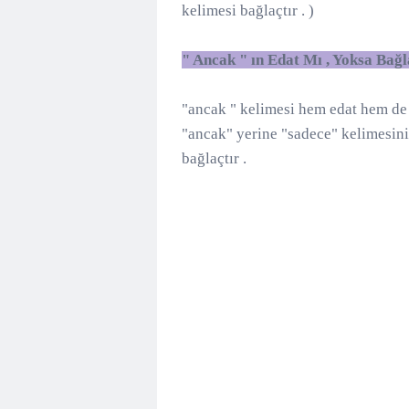
kelimesi bağlaçtır . )
" Ancak " ın Edat Mı , Yoksa Ba
"ancak " kelimesi hem edat hem de b
"ancak" yerine "sadece" kelimesini
bağlaçtır .