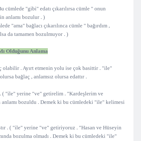
Bu cümlede "gibi" edatı çıkarılırsa cümle " onun
in anlamı bozulur . )
lede "ama" bağlacı çıkarılınca cümle " bağırdım ,
alsa da tamamen bozulmuyor . )
ç Mı Olduğunu Anlama
labilir . Ayırt etmenin yolu ise çok basittir . "ile"
lursa bağlaç , anlamsız olursa edattır .
. ( "ile" yerine "ve" getirelim . "Kardeşlerim ve
n anlamı bozuldu . Demek ki bu cümledeki "ile" kelimesi
ır . ( "ile" yerine "ve" getiriyoruz . "Hasan ve Hüseyin
amında bozulma olmadı . Demek ki bu cümledeki "ile"