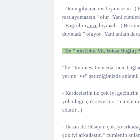
- Onun
gibisine
rastlayamazsın . ( 
rastlayamazsın " olur . Yani cümlen
- Bağırdım
ama
duymadı . ( Bu cüm
duymadı " oluyor . Yani anlam dar
"İle " nin Edat Mı, Yoksa Bağla
"İle " kelimesi hem edat hem bağlaç o
yerine "ve" getirdiğimizde anlamlı o
- Kardeşlerim ile çok iyi geçinirim 
yolculuğu çok severim . " cümleni
edattır . )
- Hasan ile Hüseyin çok iyi arkadaşt
çok iyi arkadaştır. " cümlenin anl