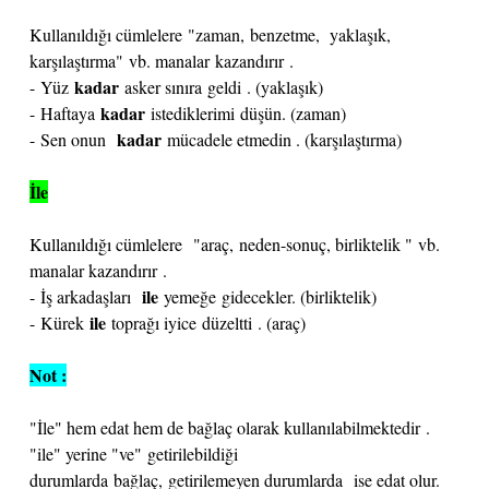
Kullanıldığı cümlelere "zaman, benzetme, yaklaşık,
karşılaştırma" vb. manalar kazandırır .
kadar
- Yüz
asker sınıra geldi . (yaklaşık)
kadar
- Haftaya
istediklerimi düşün. (zaman)
kadar
- Sen onun
mücadele etmedin . (karşılaştırma)
İle
Kullanıldığı cümlelere "araç, neden-sonuç, birliktelik " vb.
manalar kazandırır .
ile
- İş arkadaşları
yemeğe gidecekler. (birliktelik)
ile
- Kürek
toprağı iyice düzeltti . (araç)
Not :
"İle" hem edat hem de bağlaç olarak kullanılabilmektedir .
"ile" yerine "ve" getirilebildiği
durumlarda bağlaç, getirilemeyen durumlarda ise edat olur.