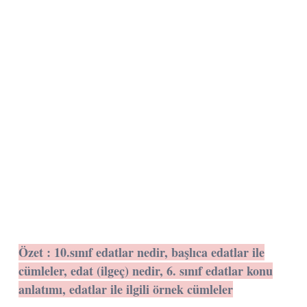
Özet : 10.sınıf edatlar nedir, başlıca edatlar ile
cümleler, edat (ilgeç) nedir, 6. sınıf edatlar konu
anlatımı, edatlar ile ilgili örnek cümleler