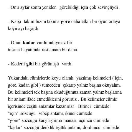
için
- Onu
aylar sonra yeniden görebildiği
çok
sevinçliydi .
göre
- Karşı takım bizim takıma
daha etkili bir oyun ortaya
koymayı başardı.
kadar
- Onun
vurdumduymaz bir
insana hayatımda rastlamam bir daha.
gibi
- Kederli
bir görünüşü vardı.
Yukarıdaki cümlelerde koyu olarak yazılmış kelimeleri ( için,
göre, kadar, gibi ) tümceden çıkarıp yalnız başına okuyalım.
Bu kelimeleri tek başına okuduğumuz zaman yalnız başlarına
bir anlam ifade etmediklerini görürüz . Bu kelimeler cümle
içerisinde çeşitli anlamlar kazanırlar . Birinci cümlede
"için" sözcüğü sebep anlamı, ikinci cümlede
"göre" sözcüğü karşılaştırma manası, üçüncü cümlede
"kadar" sözcüğü denklik-eşitlik anlamı, dördüncü cümlede