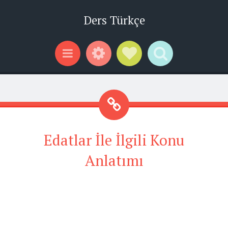
Ders Türkçe
Widgets
Social Links
Search
Menu
Edatlar İle İlgili Konu
Anlatımı