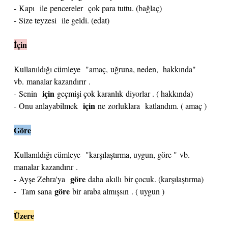
- Kapı ile pencereler çok para tuttu. (bağlaç)
- Size teyzesi ile geldi. (edat)
İçin
Kullanıldığı cümleye "amaç, uğruna, neden, hakkında"
vb. manalar kazandırır .
için
- Senin
geçmişi çok karanlık diyorlar . ( hakkında)
için
- Onu anlayabilmek
ne zorluklara katlandım. ( amaç )
Göre
Kullanıldığı cümleye "karşılaştırma, uygun, göre " vb.
manalar kazandırır .
göre
- Ayşe Zehra'ya
daha akıllı bir çocuk. (karşılaştırma)
göre
- Tam sana
bir araba almışsın . ( uygun )
Üzere