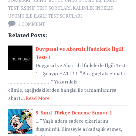
TEST
,
5.SINIF TEST SORULARI
,
KALINLIK INCELIK
UYUMU ILE ILGILI TEST SORULARI
1 COMMENT
Related Posts:
Duygusal ve Abartılı İfadelerle İlgili
Test-1
Duygusal ve Abartılı İfadelerle İlgili Test-
1 Şuayip HATİP 1. “Bu ağaçtaki elmalar
…………………………” Yukarıdaki
cümle, aşağıdakilerden hangisi ile tamamlanırsa
abart…
Read More
5. Sınıf Türkçe Deneme Sınavı-1
1. “Yaşlı adam sadece çıkarlarını
düşünürdü. Kimseyle arkadaşlık etmez,