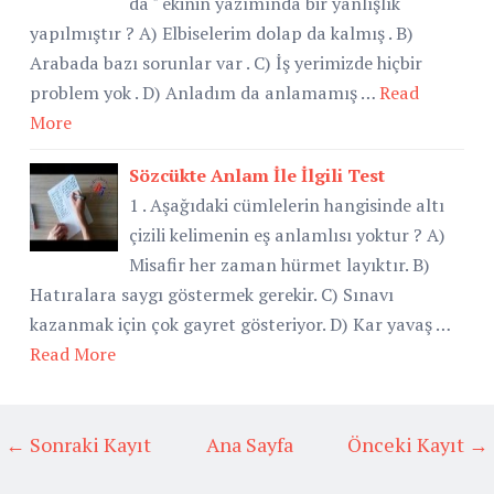
da " ekinin yazımında bir yanlışlık
yapılmıştır ? A) Elbiselerim dolap da kalmış . B)
Arabada bazı sorunlar var . C) İş yerimizde hiçbir
problem yok . D) Anladım da anlamamış …
Read
More
Sözcükte Anlam İle İlgili Test
1 . Aşağıdaki cümlelerin hangisinde altı
çizili kelimenin eş anlamlısı yoktur ? A)
Misafir her zaman hürmet layıktır. B)
Hatıralara saygı göstermek gerekir. C) Sınavı
kazanmak için çok gayret gösteriyor. D) Kar yavaş …
Read More
← Sonraki Kayıt
Ana Sayfa
Önceki Kayıt →