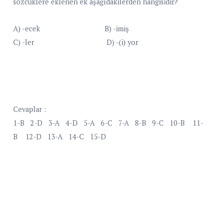
sözcüklere eklenen ek aşağıdakilerden hangisidir?
A) -ecek B) -imiş
C) -ler D) -(i) yor
Cevaplar :
1-B 2-D 3-A 4-D 5-A 6-C 7-A 8-B 9-C
10-B 11-
B 12-D 13-A 14-C 15-D