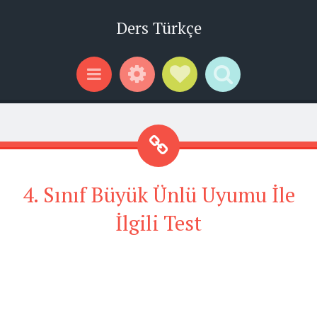
Ders Türkçe
Widgets
Social Links
Search
Menu
4. Sınıf Büyük Ünlü Uyumu İle
İlgili Test