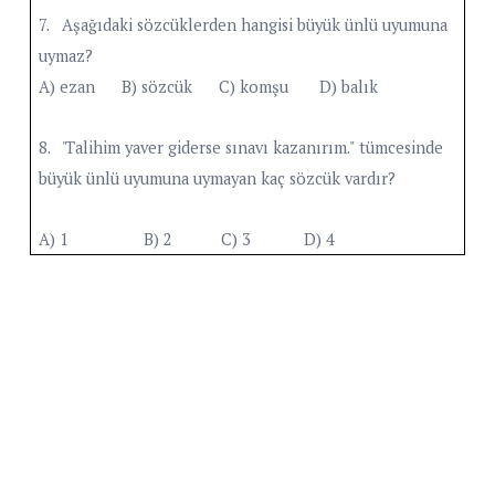
7. Aşağıdaki sözcüklerden hangisi büyük ünlü uyumuna
uymaz?
A) ezan B) sözcük C) komşu D) balık
8. 'Talihim yaver giderse sınavı kazanırım." tümcesinde
büyük ünlü uyumuna uymayan kaç sözcük vardır?
A) 1 B) 2 C) 3 D) 4