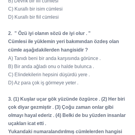
B) Devrik bir fiil cümlesi
C) Kurallı bir isim cümlesi
D) Kurallı bir fiil cümlesi
2. " Özü iyi olanın sözü de iyi olur . "
Cümlesi ile yüklemin yeri bakımından özdeş olan
cümle aşağıdakilerden hangisidir ?
A) Tanıdı beni bir anda karşısında görünce .
B) Bir anda ağladı onu o halde bulunca .
C) Elindekilerin hepsini düşürdü yere .
D) Az para çok iş görmeye yeter .
3. (1) Kuşlar uçar gök yüzünde özgürce . (2) Her biri
çok diyar gezmiştir . (3) Çoğu zaman onlar gibi
olmayı hayal ederiz . (4) Belki de bu yüzden insanlar
uçakları icat etti .
Yukarıdaki numaralandırılmış cümlelerden hangisi