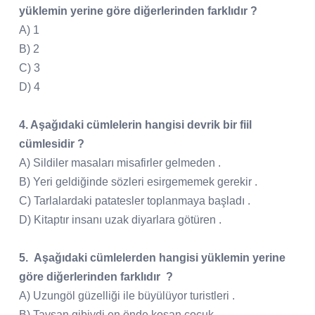
yüklemin yerine göre diğerlerinden farklıdır ?
A) 1
B) 2
C) 3
D) 4
4. Aşağıdaki cümlelerin hangisi devrik bir fiil
cümlesidir ?
A) Sildiler masaları misafirler gelmeden .
B) Yeri geldiğinde sözleri esirgememek gerekir .
C) Tarlalardaki patatesler toplanmaya başladı .
D) Kitaptır insanı uzak diyarlara götüren .
5. Aşağıdaki cümlelerden hangisi yüklemin yerine
göre diğerlerinden farklıdır ?
A) Uzungöl güzelliği ile büyülüyor turistleri .
B) Tavşan gibiydi en önde koşan çocuk .