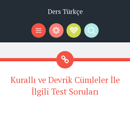
Ders Türkçe
Widgets
Social Links
Search
Menu
Kurallı ve Devrik Cümleler İle
İlgili Test Soruları