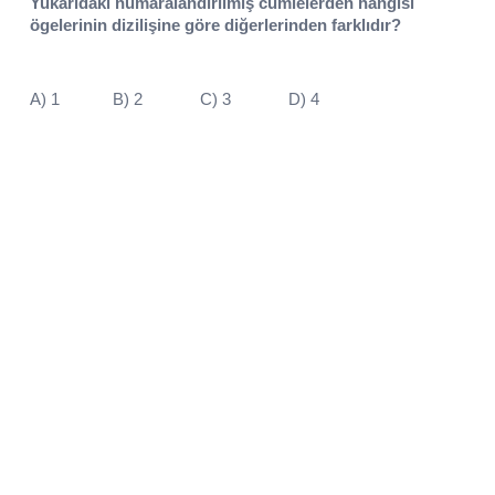
Yukarıdaki numaralandırılmış cümlelerden hangisi
ögelerinin dizilişine göre diğerlerinden farklıdır?
A) 1 B) 2 C) 3 D) 4