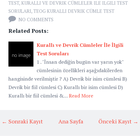
TEST
,
KURALLI VE DEVRIK CÜMLELER ILE ILGILI TEST
SORULARI
,
TEOG KURALLI DEVRIK CÜMLE TEST
NO COMMENTS
Related Posts:
Kurallı ve Devrik Cümleler İle İlgili
Test Soruları
1 . "İnsan dediğin bugün var yarın yok"
cümlesinin özellikleri aşağıdakilerden
hangisinde verilmiştir ? A) Devrik bir isim cümlesi B)
Devrik bir fiil cümlesi C) Kurallı bir isim cümlesi D)
Kurallı bir fiil cümlesi &…
Read More
← Sonraki Kayıt
Ana Sayfa
Önceki Kayıt →