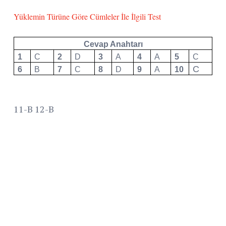
Yüklemin Türüne Göre Cümleler İle İlgili Test
Cevap Anahtarı
1
C
2
D
3
A
4
A
5
C
C
6
B
7
C
8
D
9
A
10
11-B 12-B