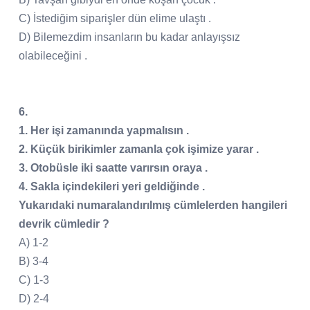
C) İstediğim siparişler dün elime ulaştı .
D) Bilemezdim insanların bu kadar anlayışsız
olabileceğini .
6.
1. Her işi zamanında yapmalısın .
2. Küçük birikimler zamanla çok işimize yarar .
3. Otobüsle iki saatte varırsın oraya .
4. Sakla içindekileri yeri geldiğinde .
Yukarıdaki numaralandırılmış cümlelerden hangileri
devrik cümledir ?
A) 1-2
B) 3-4
C) 1-3
D) 2-4