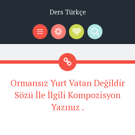
Ders Türkçe
Widgets
Social Links
Search
Menu
Ormansız Yurt Vatan Değildir
Sözü İle İlgili Kompozisyon
Yazınız .