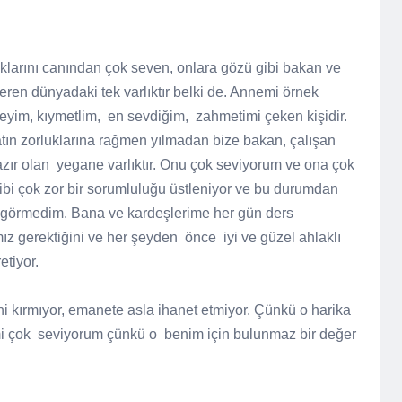
larını canından çok seven, onlara gözü gibi bakan ve
ren dünyadaki tek varlıktır belki de. Annemi örnek
yim, kıymetlim,
en sevdiğim,
zahmetimi çeken kişidir.
tın zorluklarına rağmen yılmadan bize bakan, çalışan
zır olan
yegane varlıktır. Onu çok seviyorum ve ona çok
ibi çok zor bir sorumluluğu üstleniyor ve bu durumdan
n görmedim. Bana ve kardeşlerime her gün ders
mız gerektiğini ve her şeyden
önce
iyi ve güzel ahlaklı
etiyor.
i kırmıyor, emanete asla ihanet etmiyor. Çünkü o harika
i çok
seviyorum çünkü o
benim için bulunmaz bir değer