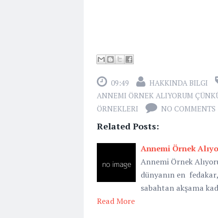
09:49
HAKKINDA BILGI
ANNEMI ÖRNEK ALIYORUM ÇÜNK
ÖRNEKLERI
NO COMMENTS
Related Posts:
Annemi Örnek Alıy
Annemi Örnek Alıyor
dünyanın en fedakar, 
sabahtan akşama kad
Read More