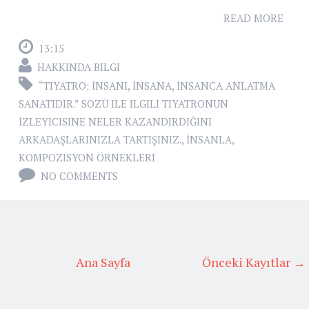
READ MORE
13:15
HAKKINDA BILGI
“TIYATRO; İNSANI
,
İNSANA
,
İNSANCA ANLATMA
SANATIDIR.” SÖZÜ ILE ILGILI TIYATRONUN
İZLEYICISINE NELER KAZANDIRDIĞINI
ARKADAŞLARINIZLA TARTIŞINIZ.
,
İNSANLA
,
KOMPOZISYON ÖRNEKLERI
NO COMMENTS
Ana Sayfa
Önceki Kayıtlar →