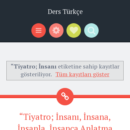
Ders Türkçe
Widgets
Social Links
Search
Menu
“Tiyatro; İnsanı
etiketine sahip kayıtlar
gösteriliyor.
Tüm kayıtları göster
“Tiyatro; İnsanı, İnsana,
İnsanla, İnsanca Anlatma