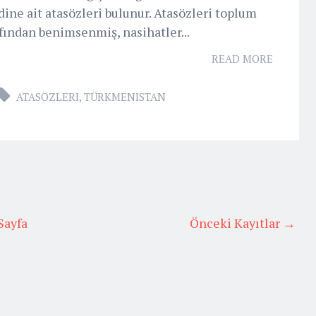
ine ait atasözleri bulunur. Atasözleri toplum
fından benimsenmiş, nasihatler...
READ MORE
ATASÖZLERI
,
TÜRKMENISTAN
Sayfa
Önceki Kayıtlar →