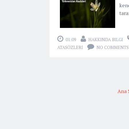
kend
tara
01:09
HAKKINDA BILGI
ATASÖZLERI
NO COMMENTS
Ana 