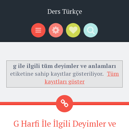
Ders Türkçe
Widgets
Social Links
Search
Menu
g ile ilgili tüm deyimler ve anlamları
etiketine sahip kayıtlar gösteriliyor.
Tüm
kayıtları göster
G Harfi İle İlgili Deyimler ve