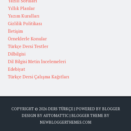
Yazılı Soruları
Yıllık Planlar
Yazım Kuralları
Gizlilik Politikası
İletişim
Örneklerle Konular
Türkçe Dersi Testler
Dilbilgisi
Dil Bilgisi Metin İncelemeleri
Edebiyat
Türkçe Dersi Çalışma Kağıtları
COPYRIGHT ©
2026
DERS TÜRKÇE
| POWERED BY
BLOGGER
DESIGN BY
AUTOMATTIC
| BLOGGER THEME BY
NEWBLOGGERTHEMES.COM