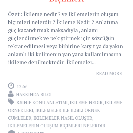
Özet : İkileme nedir ? ve ikilemelerin oluşum
biçimleri nelerdir ? İkileme Nedir ? Anlatıma
güç kazandırmak maksadıyla , anlamı
güçlendirmek ve pekiştirmek için sözcüğün
tekrar edilmesi veya birbirine karşıt ya da yakın
anlamlı iki kelimenin yan yana kullanılmasına
ikileme denilmektedir . İkilemeler...
READ MORE
12:56
HAKKINDA BILGI
8.SINIF KONU ANLATIMI
,
IKILEME NEDIR
,
IKILEME
ÖRNEKLERI
,
IKILEMELER ILE ILGILI ÖRNEK
CÜMLELER
,
IKILEMELER NASIL OLUŞUR
,
IKILEMELERIN OLUŞUM BIÇIMLERI NELERDIR