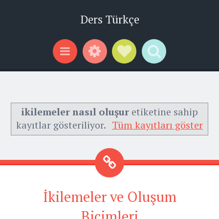
Ders Türkçe
Widgets
Social Links
Search
Menu
ikilemeler nasıl oluşur
etiketine sahip
kayıtlar gösteriliyor.
Tüm kayıtları göster
İkilemeler ve Oluşum
Biçimleri