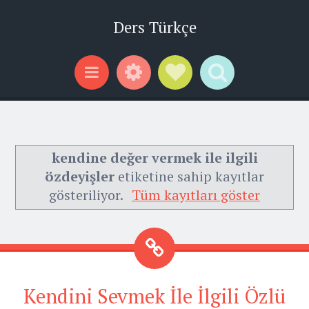
Ders Türkçe
Widgets
Social Links
Search
Menu
kendine değer vermek ile ilgili
özdeyişler
etiketine sahip kayıtlar
gösteriliyor.
Tüm kayıtları göster
Kendini Sevmek İle İlgili Özlü