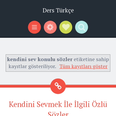
Ders Türkçe
Widgets
Social Links
Search
Menu
kendini sev konulu sözler
etiketine sahip
kayıtlar gösteriliyor.
Tüm kayıtları göster
Kendini Sevmek İle İlgili Özlü
Sözler