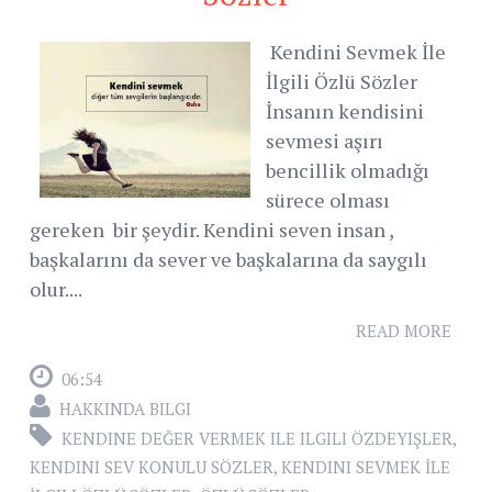
Kendini Sevmek İle
İlgili Özlü Sözler
İnsanın kendisini
sevmesi aşırı
bencillik olmadığı
sürece olması
gereken bir şeydir. Kendini seven insan ,
başkalarını da sever ve başkalarına da saygılı
olur....
READ MORE
06:54
HAKKINDA BILGI
KENDINE DEĞER VERMEK ILE ILGILI ÖZDEYIŞLER
,
KENDINI SEV KONULU SÖZLER
,
KENDINI SEVMEK İLE