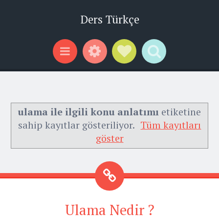
Ders Türkçe
Widgets
Social Links
Search
Menu
ulama ile ilgili konu anlatımı
etiketine
sahip kayıtlar gösteriliyor.
Tüm kayıtları
göster
Ulama Nedir ?