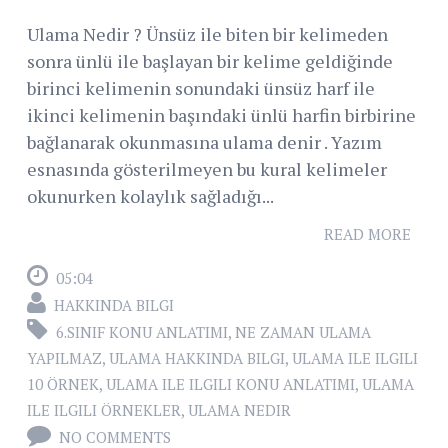
Ulama Nedir ? Ünsüz ile biten bir kelimeden
sonra ünlü ile başlayan bir kelime geldiğinde
birinci kelimenin sonundaki ünsüz harf ile
ikinci kelimenin başındaki ünlü harfin birbirine
bağlanarak okunmasına ulama denir . Yazım
esnasında gösterilmeyen bu kural kelimeler
okunurken kolaylık sağladığı...
READ MORE
05:04
HAKKINDA BILGI
6.SINIF KONU ANLATIMI
,
NE ZAMAN ULAMA
YAPILMAZ
,
ULAMA HAKKINDA BILGI
,
ULAMA ILE ILGILI
10 ÖRNEK
,
ULAMA ILE ILGILI KONU ANLATIMI
,
ULAMA
ILE ILGILI ÖRNEKLER
,
ULAMA NEDIR
NO COMMENTS