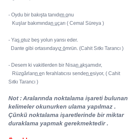
- Oydu bir bakışta tanıdı
m o
nu
Kuşlar bakımında
n u
çarı ( Cemal Süreya )
- Ya
ş o
tuz beş yolun yarısı eder.
Dante gibi ortasındayı
z ö
mrün. (Cahit Sıtkı Tarancı )
- Desem ki vakitlerden bir Nisa
n a
kşamıdır,
Rüzgârları
n e
n ferahlatıcısı sende
n e
siyor, ( Cahit
Sıtkı Tarancı )
Not : Aralarında noktalama işareti bulunan
kelimeler okunurken ulama yapılmaz .
Çünkü noktalama işaretlerinde bir miktar
duraklama yapmak gerekmektedir .