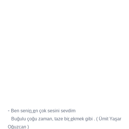
-
Ben seni
n e
n çok sesini sevdim
Buğulu çoğu zaman, taze bi
r e
kmek gibi . ( Ümit Yaşar
Oğuzcan )