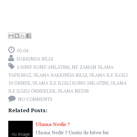
05:04
HAKKINDA BILGI
6.SINIF KONU ANLATIMI
,
NE ZAMAN ULAMA
YAPILMAZ
,
ULAMA HAKKINDA BILGI
,
ULAMA ILE ILGILI
10 ÖRNEK
,
ULAMA ILE ILGILI KONU ANLATIMI
,
ULAMA
ILE ILGILI ÖRNEKLER
,
ULAMA NEDIR
NO COMMENTS
Related Posts:
Ulama Nedir ?
Ulama Nedir ? Ünsüz ile biten bir