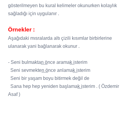
gösterilmeyen bu kural kelimeler okunurken kolaylık
sağladığı için uygulanır .
Örnekler :
Aşağıdaki mısralarda altı çizili kısımlar birbirlerine
ulanarak yani bağlanarak okunur .
- Seni bulmakta
n ö
nce arama
k i
sterim
Seni sevmekte
n ö
nce anlama
k i
sterim
Seni bir yaşam boyu bitirmek değil de
Sana hep hep yeniden başlama
k i
sterim . ( Özdemir
Asaf )