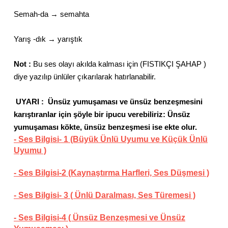
Semah-da → semahta
Yarış -dık → yarıştık
Not :
Bu ses olayı akılda kalması için (FISTIKÇI ŞAHAP )
diye yazılıp ünlüler çıkarılarak hatırlanabilir.
UYARI : Ünsüz yumuşaması ve ünsüz benzeşmesini
karıştıranlar için şöyle bir ipucu verebiliriz: Ünsüz
yumuşaması kökte, ünsüz benzeşmesi ise ekte olur.
- Ses Bilgisi- 1 (Büyük Ünlü Uyumu ve Küçük Ünlü
Uyumu )
- Ses Bilgisi-2 (Kaynaştırma Harfleri, Ses Düşmesi )
- Ses Bilgisi- 3 ( Ünlü Daralması, Ses Türemesi )
- Ses Bilgisi-4 ( Ünsüz Benzeşmesi ve Ünsüz