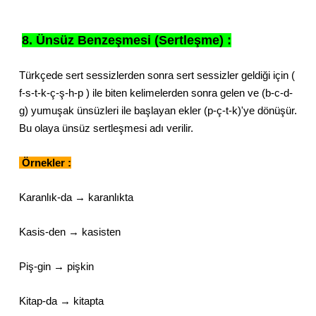
8. Ünsüz Benzeşmesi (Sertleşme) :
Türkçede sert sessizlerden sonra sert sessizler geldiği için (
f-s-t-k-ç-ş-h-p ) ile biten kelimelerden sonra gelen ve (b-c-d-
g) yumuşak ünsüzleri ile başlayan ekler (p-ç-t-k)'ye dönüşür.
Bu olaya ünsüz sertleşmesi adı verilir.
Örnekler :
Karanlık-da → karanlıkta
Kasis-den → kasisten
Piş-gin → pişkin
Kitap-da → kitapta