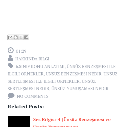
01:29
HAKKINDA BILGI
6.SINIF KONU ANLATIMI
,
ÜNSÜZ BENZEŞMESI ILE
ILGILI ÖRNEKLER
,
ÜNSÜZ BENZEŞMESI NEDIR
,
ÜNSÜZ
SERTLEŞMESI ILE ILGILI ÖRNEKLER
,
ÜNSÜZ
SERTLEŞMESI NEDIR
,
ÜNSÜZ YUMUŞAMASI NEDIR
NO COMMENTS
Related Posts:
Ses Bilgisi-4 (Ünsüz Benzeşmesi ve
Ünsüz Yumuşaması)