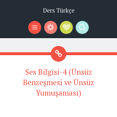
Ders Türkçe
Widgets
Social Links
Search
Menu
Ses Bilgisi-4 (Ünsüz
Benzeşmesi ve Ünsüz
Yumuşaması)