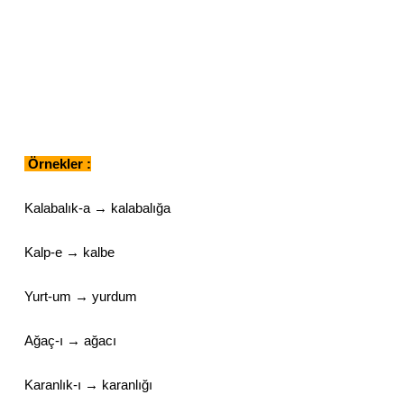
Örnekler :
Kalabalık-a → kalabalığa
Kalp-e
→
kalbe
Yurt-um
→
yurdum
Ağaç-ı
→
ağacı
Karanlık-ı
→
karanlığı