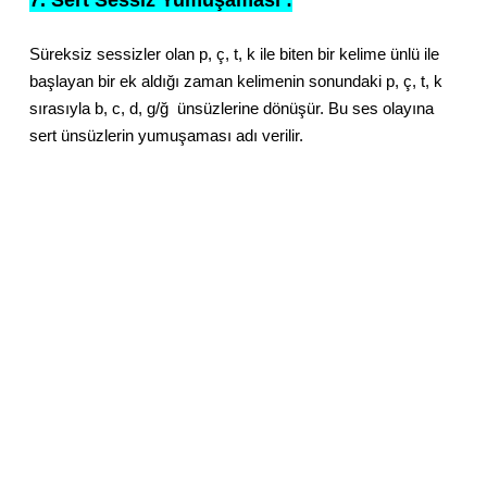
Süreksiz sessizler olan p, ç, t, k ile biten bir kelime ünlü ile
başlayan bir ek aldığı zaman kelimenin sonundaki p, ç, t, k
sırasıyla b, c, d, g/ğ ünsüzlerine dönüşür. Bu ses olayına
sert ünsüzlerin yumuşaması adı verilir.