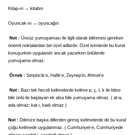
Kitap-ın
→
kitabın
Oyuncak-ın
→
oyuncağın
Not :
Ünsüz yumuşaması ile ilgili olarak bilinmesi gereken
önemli noktalardan biri özel adlardır. Özel isimlerde bu kural
konuşurken uygulanılır ancak yazarken ünlülerde
yumuşama olmaz.
Örnek :
Serpincik'e, Hafik'e, Zeynep'in, Ahmet'e
Not :
Bazı tek heceli kelimelerde kelime p, ç, t, k ile bitse
bile ünlü ile başlayan ek alsa bile yumuşama olmaz. ( at-a,
ada olmaz; kat-ı, kadı olmaz )
Not :
Dilimize başka dillerden girmiş kelimelerde de bu kural
çoğu kelimede uygulanmaz. ( Cumhuriyet-e, Cumhuriyede
olmaz; saadet-i, saadedi olmaz.)