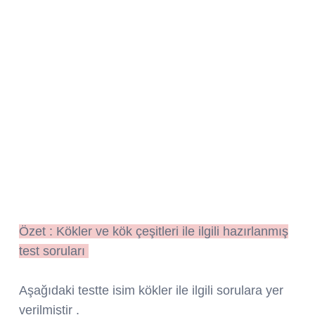
Özet : Kökler ve kök çeşitleri ile ilgili hazırlanmış
test soruları
Aşağıdaki testte isim kökler ile ilgili sorulara yer
verilmiştir .