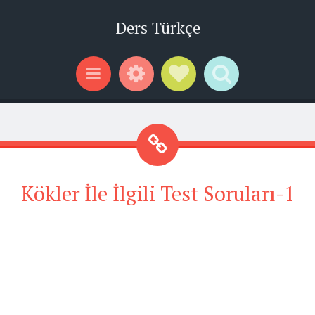
Ders Türkçe
Widgets
Social Links
Search
Menu
Kökler İle İlgili Test Soruları-1