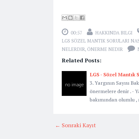
00:57
HAKKINDA BILGI
LGS SÖZEL MANTIK SORULARI NA
NELERDIR
,
ÖNERME NEDIR
Related Posts:
LGS - Sözel Mantık S
3. Yargının Sayısı Ba
önermelere denir . - Y
bakımından olumlu , n
← Sonraki Kayıt