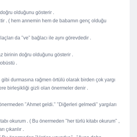
 doğru olduğunu gösterir .
ir . ( hem annemin hem de babamın genç olduğu
açları da "ve" bağlacı ile aynı görevdedir .
 birinin doğru olduğunu gösterir .
obüstü .
 gibi durmasına rağmen örtülü olarak birden çok yargı
re birleşikliği gizli olan önermeler denir .
önermeden "Ahmet geldi." "Diğerleri gelmedi" yargıları
itabı okurum . ( Bu önermeden "her türlü kitabı okurum" ,
 çıkarılır .