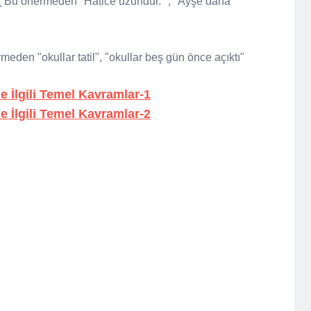
 ( Bu önermeden "Hatice uzundur." , "Ayşe daha
rmeden "okullar tatil", "okullar beş gün önce açıktı"
le İlgili Temel Kavramlar-1
le İlgili Temel Kavramlar-2