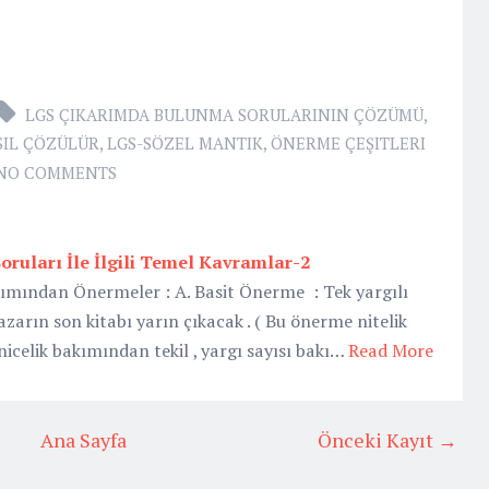
LGS ÇIKARIMDA BULUNMA SORULARININ ÇÖZÜMÜ
,
SIL ÇÖZÜLÜR
,
LGS-SÖZEL MANTIK
,
ÖNERME ÇEŞITLERI
NO COMMENTS
oruları İle İlgili Temel Kavramlar-2
kımından Önermeler : A. Basit Önerme : Tek yargılı
azarın son kitabı yarın çıkacak . ( Bu önerme nitelik
icelik bakımından tekil , yargı sayısı bakı…
Read More
Ana Sayfa
Önceki Kayıt →