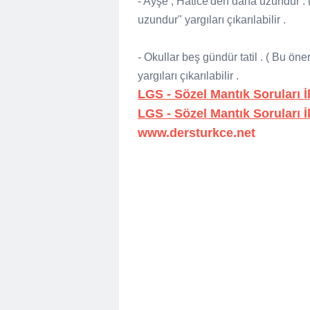
- Ayşe , Hatice'den daha uzundur .
uzundur" yargıları çıkarılabilir .
- Okullar beş gündür tatil . ( Bu öne
yargıları çıkarılabilir .
LGS - Sözel Mantık Soruları İ
LGS - Sözel Mantık Soruları İ
www.dersturkce.net