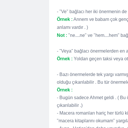
- "Ve" bağlacı her iki önermenin de
Örnek :
Annem ve babam çok gençt
anlamı vardır . )
Not :
"ne....ne" ve "hem....hem" bağl
- "Veya" bağlacı önermelerden en az
Örnek :
Yoldan geçen taksi veya ot
- Bazı önermelerde tek yargı varmış
olduğu çıkarılabilir . Bu tür önermele
Örnek :
- Bugün sadece Ahmet geldi . ( Bu 
çıkarılabilir .)
- Macera romanları hariç her türlü k
"macera kitaplarını okumam" yargıları